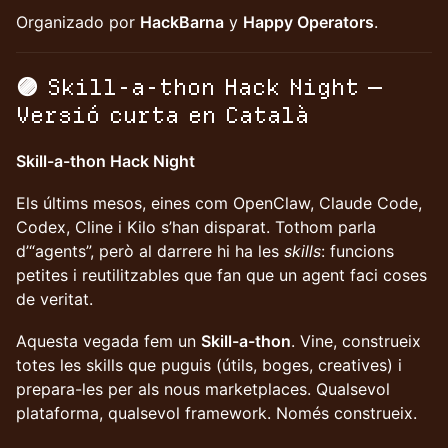
Organizado por
HackBarna
y
Happy Operators
.
🟣 Skill-a-thon Hack Night —
Versió curta en Català
Skill-a-thon Hack Night
Els últims mesos, eines com OpenClaw, Claude Code,
Codex, Cline i Kilo s’han disparat. Tothom parla
d’“agents”, però al darrere hi ha les
skills
: funcions
petites i reutilitzables que fan que un agent faci coses
de veritat.
Aquesta vegada fem un
Skill-a-thon
. Vine, construeix
totes les skills que puguis (útils, boges, creatives) i
prepara-les per als nous marketplaces. Qualsevol
plataforma, qualsevol framework. Només construeix.