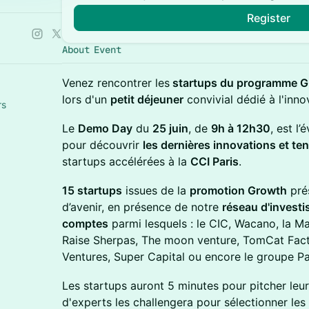
Register
About Event
Venez rencontrer les
startups du programme 
lors d'un
petit déjeuner
convivial dédié à l'inno
rs
Le
Demo Day
du
25 juin
, de
9h à 12h30
, est l
pour découvrir
les dernières innovations et t
startups accélérées à la
CCI Paris
.
15 startups
issues de la
promotion Growth
prés
d’avenir, en présence de notre
réseau d'investi
comptes
parmi lesquels : le CIC, Wacano, la Ma
Raise Sherpas, The moon venture, TomCat Fact
Ventures, Super Capital ou encore le groupe Pa
Les startups auront 5 minutes pour pitcher leur
d'experts les challengera pour sélectionner les