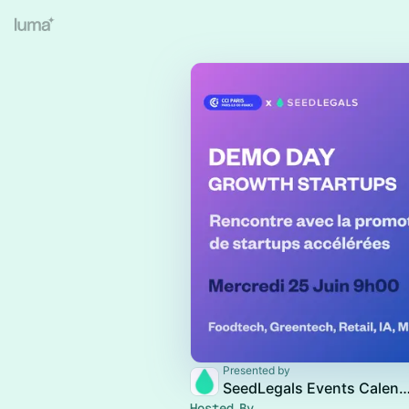
Presented by
SeedLegals Events Cale
Hosted By