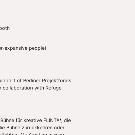
booth
er-expansive people)
support of Berliner Projektfonds
n collaboration with Refuge
Bühne für kreative FLINTA*, die
die Bühne zurückkehren oder
möchten. Als Kreative wissen