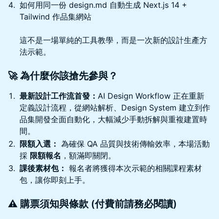
如何用同一份 design.md 自動生成 Next.js 14 +
Tailwind 作品集網站
這不是一場單純的工具教學，而是一次新的設計生產方
法示範。
🚀 為什麼你該搶先參與？
最新設計工作流首發：
AI Design Workflow 正在重新
定義設計流程，從網站解析、Design System 建立到作
品集開發全面自動化，大幅減少手動拆解與重複建置時
間。
限額入選：
為確保 QA 品質與技術傳輸效率，本場活動
採
限額報名
，額滿即關閉。
課後素材包：
報名者將獲得本次示範的相關課程素材
包，讓你即刻上手。
⚠️ 購票須知與條款 (付費前請務必閱讀)