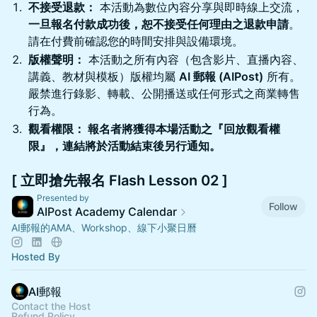
不接受退款：
本活動為數位內容分享與即時線上交流，
一旦報名付款成功後，恕不接受任何理由之退款申請
。
請在付費前確認您的時間安排與設備環境。
版權聲明：
本活動之所有內容（包含影片、直播內容、
講義、教材與模板）版權均屬
AI 郵報 (AIPost)
所有。
嚴禁進行錄影、轉載、公開播送或任何形式之商業轉售
行為。
觀看權限： 報名者將獲得本場活動之『回放觀看權
限』，連結將於活動結束後另行通知。
[ 立即搶先報名 Flash Lesson 02 ]
Presented by
Follow
AIPost Academy Calendar
AI郵報的AMA、Workshop、線下小聚日曆
Hosted By
AI郵報
Contact the Host
Refund Policy