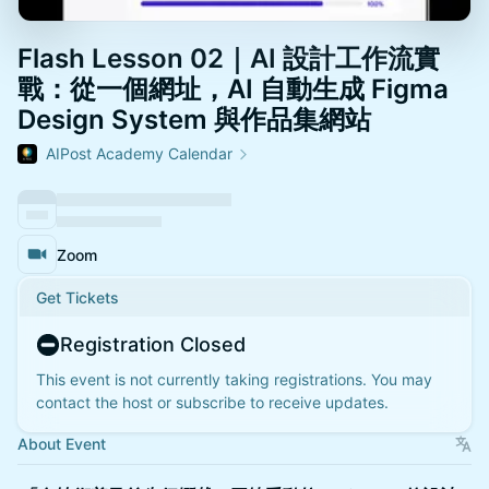
Flash Lesson 02｜AI 設計工作流實
戰：從一個網址，AI 自動生成 Figma
Design System 與作品集網站
AIPost Academy Calendar
Zoom
Get Tickets
Registration Closed
This event is not currently taking registrations. You may
contact the host or subscribe to receive updates.
About Event