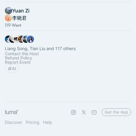
Yuan Zi
李晓君
119 Went
Liang Song, Tian Liu and 117 others
Contact the Host
Refund Policy
Report Event
AI
Get the App
Discover
Pricing
Help