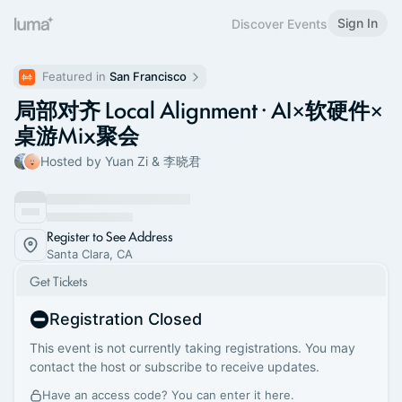
Sign In
Discover Events
Featured in 
San Francisco
局部对齐 Local Alignment · AI×软硬件×
桌游Mix聚会
Hosted by Yuan Zi & 李晓君
Register to See Address
Santa Clara, CA
Get Tickets
Registration Closed
This event is not currently taking registrations. You may
contact the host or subscribe to receive updates.
Have an access code? You can
enter it here
.