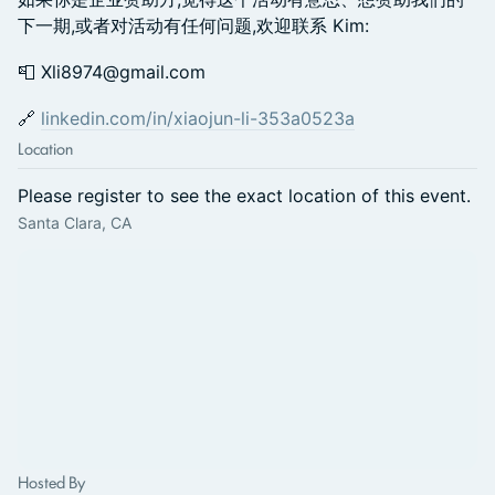
下一期,或者对活动有任何问题,欢迎联系 Kim:
📮 Xli8974@gmail.com
🔗
linkedin.com/in/xiaojun-li-353a0523a
Location
Please register to see the exact location of this event.
Santa Clara, CA
Hosted By