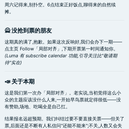
周六记得来,别扑空。6点结束正好饭点,聊得来的自然续
摊。
🙅 没抢到票的朋友
这期真的满了,抱歉。如果这次反响好,我们会办下一期——
点主页 Follow「局部对齐」,下期开票第一时间通知你。
(Luma 有 subscribe calendar 功能,引导关注比"敬请期
待"实在)
📣 关于本期
这是我们第一次办「局部对齐」。老实说,当初觉得这么小
众的主题应该没什么人来,一开始早鸟票就定得很低——没
有赞助,场地、吃喝全是自己扛。
结果报名远超预期。我们纠结过要不要直接关票——但关了
票,后面还是不断有人私信问"还能不能来";不关,人数又会失