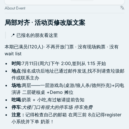
About Event
局部对齐 · 活动页修改版文案
📍 已报名的朋友看这里
本期已满员(120人)· 不再开放门票 · 没有现场购票 · 没有
wait list
时间
:7月11日(周六)下午 2:00,签到从 1:15 开始
地点
:报名成功后地址已通过邮件发送,找不到请查垃圾邮
件或联系主办
场地
:两层——一层游戏岛(桌游/狼人杀/德州扑克)+闪电
演讲 二层硬核桌 +Demo 摊位
吃喝
:奶茶 + 小吃,有过敏请提前告知
停车
:
大楼门口有很大的停车场 停车免费
注意：
记得检查自己的邮箱 在周三前 8点记得register
小系统并下单 奶茶！