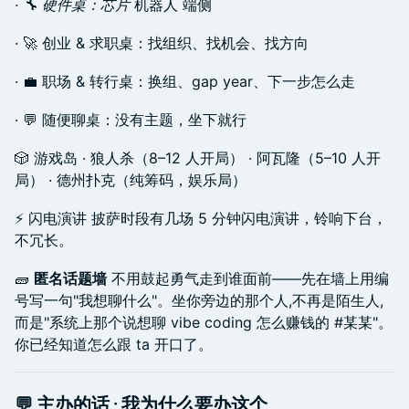
· 🔧 硬件桌：芯片
机器人 端侧
· 🚀 创业 & 求职桌：找组织、找机会、找方向
· 💼 职场 & 转行桌：换组、gap year、下一步怎么走
· 💬 随便聊桌：没有主题，坐下就行
🎲 游戏岛 · 狼人杀（8–12 人开局） · 阿瓦隆（5–10 人开
局） · 德州扑克（纯筹码，娱乐局）
⚡ 闪电演讲 披萨时段有几场 5 分钟闪电演讲，铃响下台，
不冗长。
🧱
匿名话题墙
不用鼓起勇气走到谁面前——先在墙上用编
号写一句"我想聊什么"。坐你旁边的那个人,不再是陌生人,
而是"系统上那个说想聊 vibe coding 怎么赚钱的 #某某"。
你已经知道怎么跟 ta 开口了。
💬 主办的话 · 我为什么要办这个