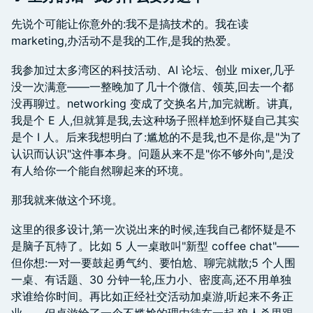
先说个可能让你意外的:我不是搞技术的。我在读
marketing,办活动不是我的工作,是我的热爱。
我参加过太多湾区的科技活动、AI 论坛、创业 mixer,几乎
没一次满意——一整晚加了几十个微信、领英,回去一个都
没再聊过。networking 变成了交换名片,加完就断。讲真,
我是个 E 人,但就算是我,去这种场子照样尬到怀疑自己其实
是个 I 人。后来我想明白了:尴尬的不是我,也不是你,是"为了
认识而认识"这件事本身。问题从来不是"你不够外向",是没
有人给你一个能自然聊起来的环境。
那我就来做这个环境。
这里的很多设计,第一次说出来的时候,连我自己都怀疑是不
是脑子瓦特了。比如 5 人一桌敢叫"新型 coffee chat"——
但你想:一对一要鼓起勇气约、要怕尬、聊完就散;5 个人围
一桌、有话题、30 分钟一轮,压力小、密度高,还不用单独
求谁给你时间。再比如正经社交活动加桌游,听起来不务正