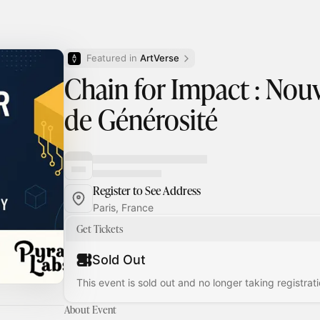
Featured in 
ArtVerse
Chain for Impact : Nouv
de Générosité
Register to See Address
Paris, France
Get Tickets
Sold Out
This event is sold out and no longer taking registrati
About Event