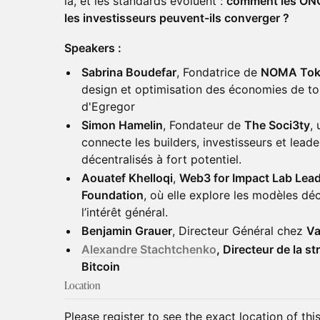
là, et les standards évoluent :
comment les ON
les investisseurs peuvent-ils converger ?
Speakers :
Sabrina Boudefar
, Fondatrice de
NOMA Tok
design et optimisation des économies de t
d'Egregor
Simon Hamelin
, Fondateur de
The Soci3ty
,
connecte les builders, investisseurs et lead
décentralisés à fort potentiel.
Aouatef Khelloqi
,
Web3 for Impact Lab Lea
Foundation
, où elle explore les modèles dé
l’intérêt général.
Benjamin Grauer
, Directeur Général chez
Va
Alexandre Stachtchenko
, Directeur de la s
Bitcoin
Location
Please register to see the exact location of thi