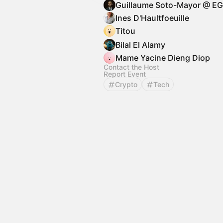
Ines D'Haultfoeuille
Titou
Bilal El Alamy
Mame Yacine Dieng Diop
Contact the Host
Report Event
Crypto
Tech