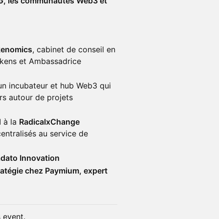
G, les communautés Web3 et
enomics
, cabinet de conseil en
okens et Ambassadrice
 un incubateur et hub Web3 qui
ers autour de projets
d
à la
RadicalxChange
centralisés au service de
dato Innovation
tratégie chez Paymium, expert
s event.