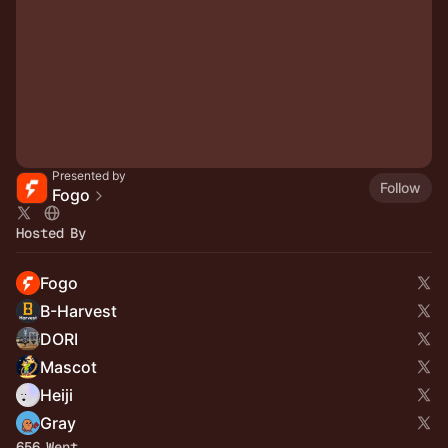
Presented by
Follow
Fogo
Hosted By
Fogo
B-Harvest
DORI
Mascot
Heiji
Gray
656 Went