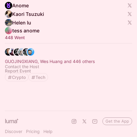
Anome
Kaori Tsuzuki
Helen lu
tess anome
448 Went
GUOJINGXIANG, Wes Huang and 446 others
Contact the Host
Report Event
Crypto
Tech
Get the App
Discover
Pricing
Help