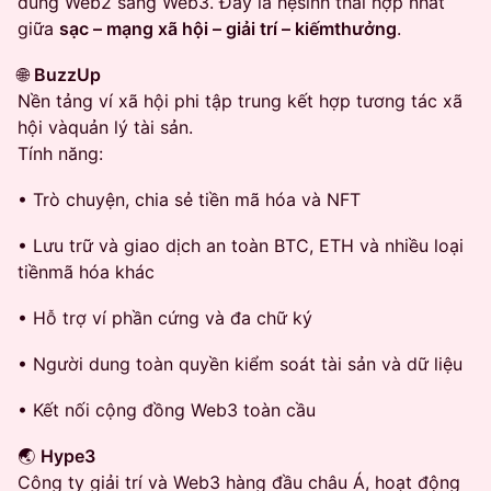
dùng Web2 sang Web3. Đây là hệsinh thái hợp nhất
giữa
sạc – mạng xã hội – giải trí – kiếmthưởng
.
🌐
BuzzUp
Nền tảng ví xã hội phi tập trung kết hợp tương tác xã
hội vàquản lý tài sản.
Tính năng:
• Trò chuyện, chia sẻ tiền mã hóa và NFT
• Lưu trữ và giao dịch an toàn BTC, ETH và nhiều loại
tiềnmã hóa khác
• Hỗ trợ ví phần cứng và đa chữ ký
• Người dung toàn quyền kiểm soát tài sản và dữ liệu
• Kết nối cộng đồng Web3 toàn cầu
🌏
Hype3
Công ty giải trí và Web3 hàng đầu châu Á, hoạt động