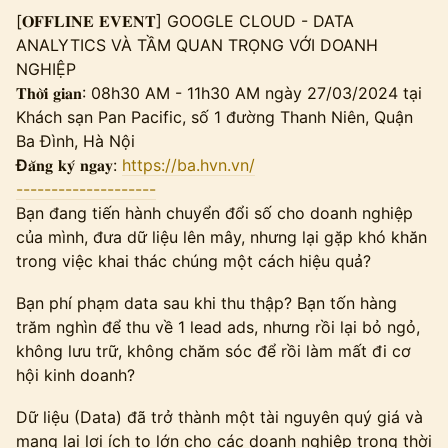
[𝐎𝐅𝐅𝐋𝐈𝐍𝐄 𝐄𝐕𝐄𝐍𝐓] GOOGLE CLOUD - DATA
ANALYTICS VÀ TẦM QUAN TRỌNG VỚI DOANH
NGHIỆP
𝐓𝐡𝐨̛̀𝐢 𝐠𝐢𝐚𝐧: 08h30 AM - 11h30 AM ngày 27/03/2024 tại
Khách sạn Pan Pacific, số 1 đường Thanh Niên, Quận
Ba Đình, Hà Nội
Đ
𝐚̆𝐧𝐠 𝐤𝐲́ 𝐧𝐠𝐚𝐲:
https://ba.hvn.vn/
--------------------
Bạn đang tiến hành chuyển đổi số cho doanh nghiệp
của mình, đưa dữ liệu lên mây, nhưng lại gặp khó khăn
trong việc khai thác chúng một cách hiệu quả?
Bạn phí phạm data sau khi thu thập? Bạn tốn hàng
trăm nghìn để thu về 1 lead ads, nhưng rồi lại bỏ ngỏ,
không lưu trữ, không chăm sóc để rồi làm mất đi cơ
hội kinh doanh?
Dữ liệu (Data) đã trở thành một tài nguyên quý giá và
mang lại lợi ích to lớn cho các doanh nghiệp trong thời