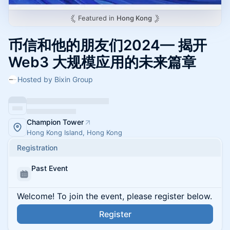
Featured in
Hong Kong
币信和他的朋友们2024— 揭开
Web3 大规模应用的未来篇章
Hosted by Bixin Group
Champion Tower
Hong Kong Island, Hong Kong
Registration
Past Event
Welcome! To join the event, please register below.
Register