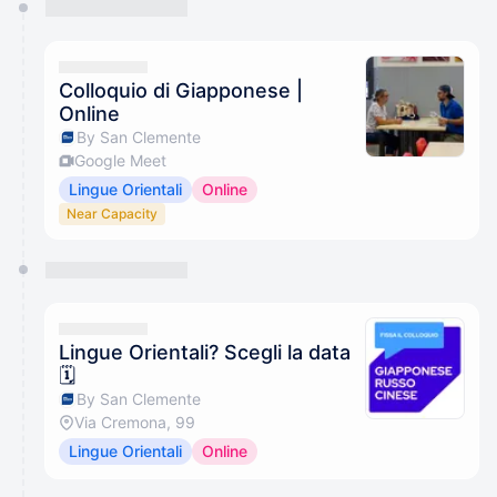
You have 0 events pending approval by the
calendar admin.
They will show up on the schedule once approved
Colloquio di Giapponese |
Online
By San Clemente
Google Meet
Lingue Orientali
Online
Near Capacity
Lingue Orientali? Scegli la data
🗓️
By San Clemente
Via Cremona, 99
Lingue Orientali
Online