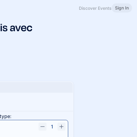
Sign In
Discover Events
is avec
type:
1