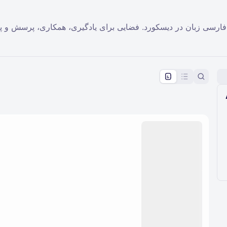
pproval by the calendar admin.
le once approved