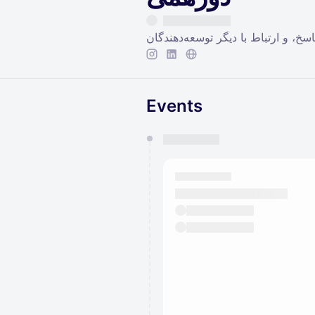
Events
You have 0 events pending a
They will show up on the schedu