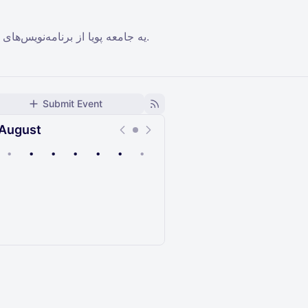
یه جامعه پویا از برنامه‌نویس‌های فارسی زبان در دیسکورد. فضایی برای یادگیری، همکاری، پرسش و پاسخ، و ارتباط با دیگر توسعه‌دهندگان.
Submit Event
August
•
•
•
•
•
•
•
Upcoming
Past