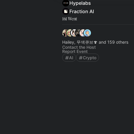
Hypelabs
Fraction AI
161 Went
Hailey, 무색큐브🍄 and 159 others
Contact the Host
Report Event
AI
Crypto