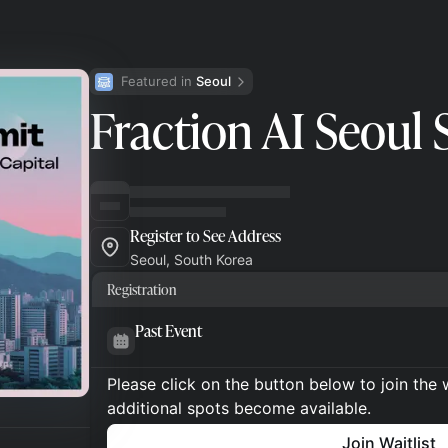
Featured in 
Seoul
Fraction AI Seoul
Register to See Address
Seoul, South Korea
Registration
Past Event
Please click on the button below to join the wa
additional spots become available.
Join Waitlist