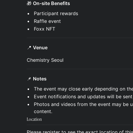
🎁
On-site Benefits
Participant rewards
Raffle event
Foxx NFT
📍
Venue
Chemistry Seoul
📌
Notes
The event may close early depending on the
Event notifications and updates will be sent
Photos and videos from the event may be use
content.
Location
Please register to see the exact location of thi