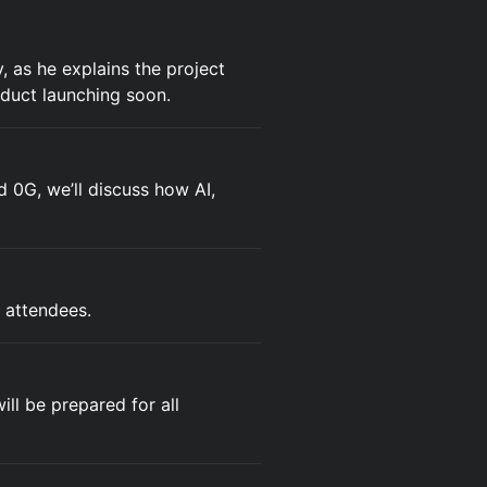
 as he explains the project
oduct launching soon.
 0G, we’ll discuss how AI,
 attendees.
ll be prepared for all