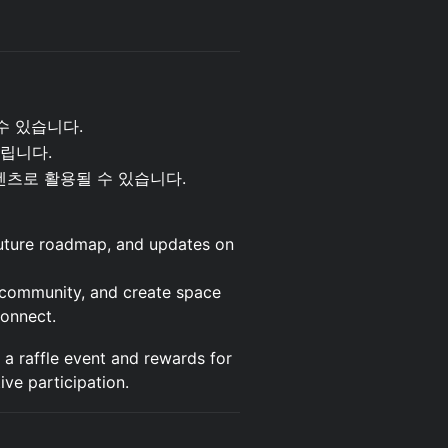
수 있습니다.
립니다.
 콘텐츠로 활용될 수 있습니다.
 future roadmap, and updates on
n community, and create space
connect.
g a raffle event and rewards for
ive participation.