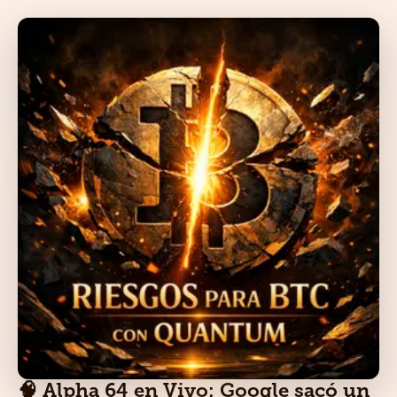
🧠 Alpha 64 en Vivo: Google sacó un