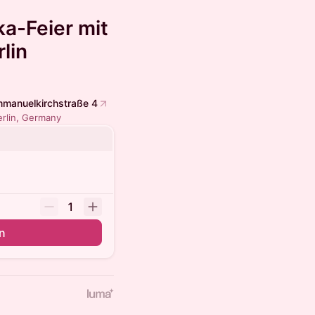
a-Feier mit
lin
mmanuelkirchstraße 4
erlin, Germany
1
in