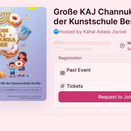
Große KAJ Channuk
der Kunstschule Ber
Hosted by Kahal Adass Jisroel
I
B
Registration
Past Event
Tickets
Request to Jo