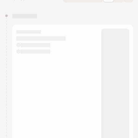
You have 0 events pending approval by the
calendar admin.
They will show up on the schedule once approved