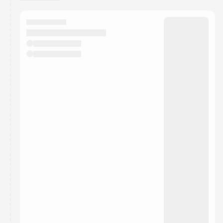
You have 0 events pending approval by the
calendar admin.
They will show up on the schedule once approved