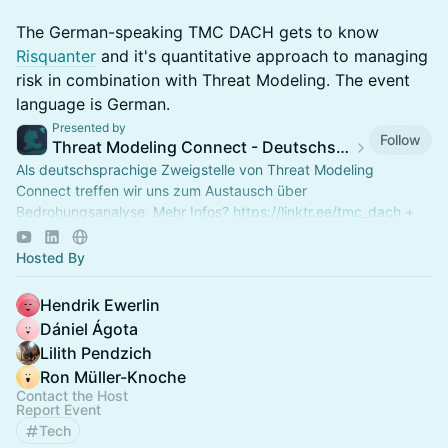
The German-speaking TMC DACH gets to know
Risquanter
and it's quantitative approach to managing
risk in combination with Threat Modeling. The event
language is German.
Presented by
Follow
Threat Modeling Connect - Deutschsprachige Zweigstelle
Als deutschsprachige Zweigstelle von Threat Modeling
Connect treffen wir uns zum Austausch über
Bedrohungsanalyse. Mehr Infos?
https://linktr.ee/tmc_dach
+
https://lu.ma/threatmodelingconnect
Hosted By
Hendrik Ewerlin
Dániel Ágota
Lilith Pendzich
Ron Müller-Knoche
Contact the Host
Report Event
Tech