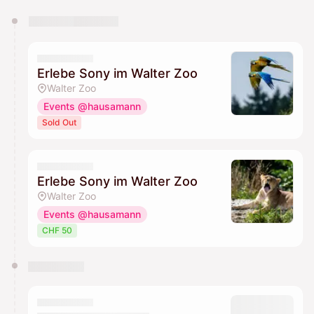
You have 0 events pending approval by the
calendar admin.
They will show up on the schedule once approved
Erlebe Sony im Walter Zoo
Walter Zoo
Events @hausamann
Sold Out
Erlebe Sony im Walter Zoo
Walter Zoo
Events @hausamann
CHF 50