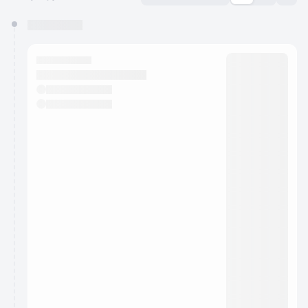
You have 0 events pending approval by the
calendar admin.
They will show up on the schedule once approved