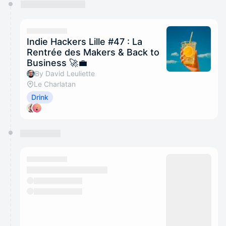
You have 0 events pending approval by the
calendar admin.
They will show up on the schedule once approved
Indie Hackers Lille #47 : La
Rentrée des Makers & Back to
Business 🚀💼
By David Leuliette
Le Charlatan
Drink