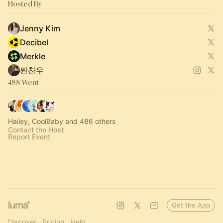
Hosted By
Jenny Kim
Decibel
Merkle
짠찬우
488 Went
Hailey, CoolBaby and 486 others
Contact the Host
Report Event
Get the App
Discover
Pricing
Help