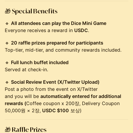
🎁
Special Benefits
🔹
All attendees can play the Dice Mini Game
Everyone receives a reward in
USDC
.
🔹
20 raffle prizes prepared for participants
Top-tier, mid-tier, and community rewards included.
🔹
Full lunch buffet included
Served at check-in.
🔹
Social Review Event (X/Twitter Upload)
Post a photo from the event on X/Twitter
and you will be
automatically entered for additional
rewards (
Coffee coupon x 200장, Delivery Coupon
50,000원 × 2장,
USDC $100
보상)
🎁
Raffle Prizes