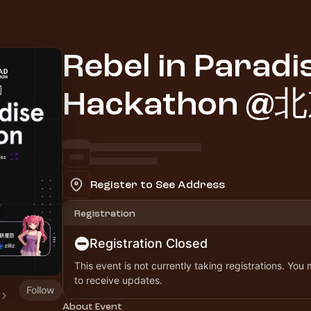
Rebel in Paradi
Hackathon @
Register to See Address
Registration
Registration Closed
This event is not currently taking registrations. You
to receive updates.
Follow
About Event