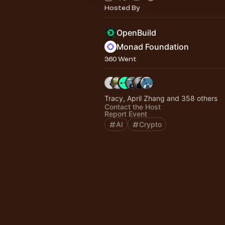
Hosted By
OpenBuild
Monad Foundation
360 Went
Tracy, April Zhang and 358 others
Contact the Host
Report Event
AI
Crypto