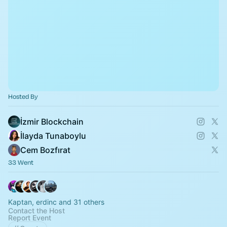
Hosted By
İzmir Blockchain
İlayda Tunaboylu
Cem Bozfırat
33 Went
Kaptan, erdinc and 31 others
Contact the Host
Report Event