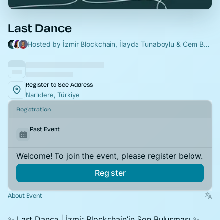
Last Dance
Hosted by İzmir Blockchain, İlayda Tunaboylu & Cem Bozfırat
Register to See Address
Narlıdere, Türkiye
Registration
Past Event
Welcome! To join the event, please register below.
Register
About Event
✨ Last Dance | İzmir Blockchain’in Son Buluşması ✨