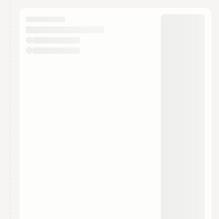
calendar admin.
They will show up on the schedule once approved