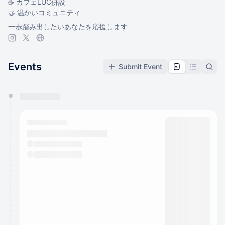
☕ カフェLUC併設
🤝 温かいコミュニティ
一歩踏み出したいあなたを応援します
Events
Submit Event
You have 0 events pending approval by the
calendar admin.
They will show up on the schedule once approved