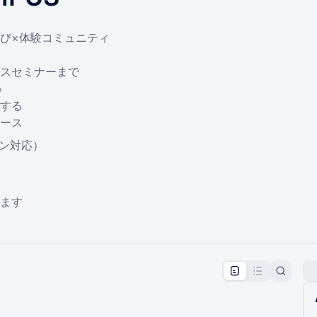
の学び×体験コミュニティ
スセミナーまで

する
ース
スン対応）
ます
pproval by the calendar admin.