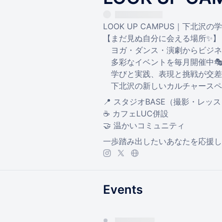
LOOK UP CAMPUS｜下北沢
【まだ見ぬ自分に会える場所✨】
ヨガ・ダンス・演劇からビジネ
多彩なイベントを毎月開催中
学びと実践、表現と挑戦が交差
下北沢の新しいカルチャースペ
📍 スタジオBASE（撮影・レッ
☕ カフェLUC併設
🤝 温かいコミュニティ
一歩踏み出したいあなたを応援し
Events
You have 0 events pending a