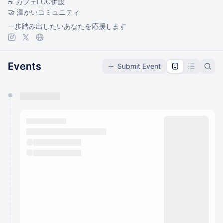
☕ カフェLUC併設
🤝 温かいコミュニティ
一歩踏み出したいあなたを応援します
Events
Submit Event
You have 0 events pending approval by the
calendar admin.
They will show up on the schedule once approved