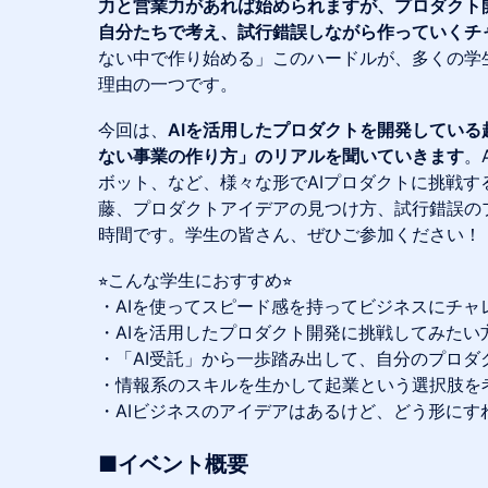
力と営業力があれば始められますが、プロダクト
自分たちで考え、試行錯誤しながら作っていくチ
ない中で作り始める」このハードルが、多くの学
理由の一つです。
今回は、
AIを活用したプロダクトを開発してい
ない事業の作り方」のリアルを聞いていきます
。
ボット、など、様々な形でAIプロダクトに挑戦す
藤、プロダクトアイデアの見つけ方、試行錯誤の
時間です。学生の皆さん、ぜひご参加ください！
⭐︎こんな学生におすすめ⭐︎
・AIを使ってスピード感を持ってビジネスにチャ
・AIを活用したプロダクト開発に挑戦してみたい
・「AI受託」から一歩踏み出して、自分のプロダ
・情報系のスキルを生かして起業という選択肢を
・AIビジネスのアイデアはあるけど、どう形にす
■イベント概要