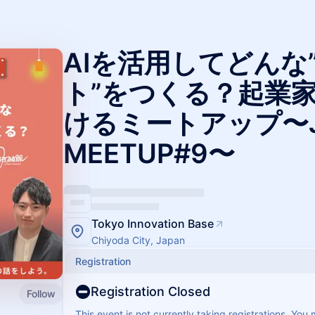
AIを活用してどんな
ト”をつくる？起業
けるミートアップ〜
MEETUP#9〜
Tokyo Innovation Base
Chiyoda City, Japan
Registration
Registration Closed
Follow
This event is not currently taking registrations. You