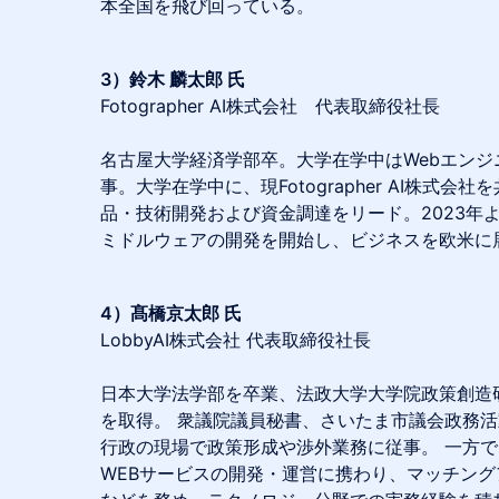
本全国を飛び回っている。
3）鈴木 麟太郎 氏
Fotographer AI株式会社 代表取締役社長
名古屋大学経済学部卒。大学在学中はWebエンジ
事。大学在学中に、現Fotographer AI株式
品・技術開発および資金調達をリード。2023年
ミドルウェアの開発を開始し、ビジネスを欧米に
4）髙橋京太郎 氏
LobbyAI株式会社 代表取締役社長
日本大学法学部を卒業、法政大学大学院政策創造
を取得。 衆議院議員秘書、さいたま市議会政務活
行政の現場で政策形成や渉外業務に従事。 一方で
WEBサービスの開発・運営に携わり、マッチン