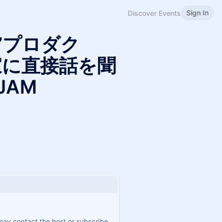
Sign In
Discover Events
”プロダク
家に直接話を聞
JAM
 may contact the host or subscribe