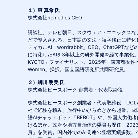
１）東 真希 氏
株式会社Remedies CEO
講談社、テレビ朝日、スクウェア・エニックスな
どで導入される、日本語の文法・誤字修正に特化
ティカルAI「wordrabbit」CEO。ChatGP
に特化したAIを3年以上の研究開発を経て事業化。202
KYOTO」ファイナリスト。2025年「東京都女性
Women」採択。国立国語研究所共同研究員。
２）綱川 明美 氏
株式会社ビースポーク 創業者・代表取締役
株式会社ビースポーク創業者・代表取締役。UCL
社で経験を積み、旅行中のひらめきから起業。成
語AIチャットボット「BEBOT」や、外国人労働者向け
けるほか、政府や地方自治体の委員も歴任。2023年には
賞」を受賞。国内外でのAI関連の登壇実績多数。