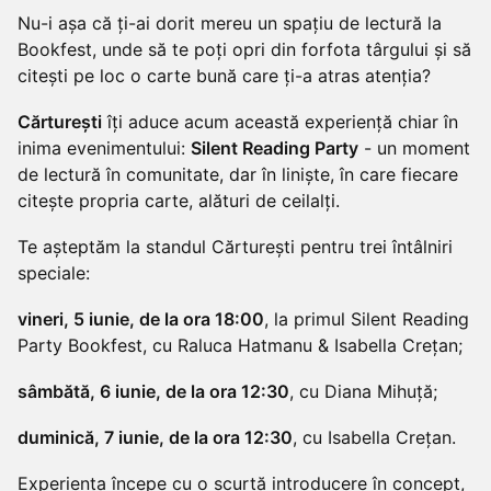
Nu-i așa că ți-ai dorit mereu un spațiu de lectură la
Bookfest, unde să te poți opri din forfota târgului și să
citești pe loc o carte bună care ți-a atras atenția?
Cărturești
îți aduce acum această experiență chiar în
inima evenimentului:
Silent Reading Party
- un moment
de lectură în comunitate, dar în liniște, în care fiecare
citește propria carte, alături de ceilalți.
Te așteptăm la standul Cărturești pentru trei întâlniri
speciale:
vineri, 5 iunie, de la ora 18:00
, la primul Silent Reading
Party Bookfest, cu Raluca Hatmanu & Isabella Crețan;
sâmbătă, 6 iunie, de la ora 12:30
, cu Diana Mihuță;
duminică, 7 iunie, de la ora 12:30
, cu Isabella Crețan.
Experiența începe cu o scurtă introducere în concept,