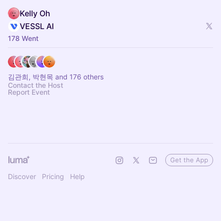
Kelly Oh
VESSL AI
178 Went
김관희, 박현목 and 176 others
Contact the Host
Report Event
Get the App
Discover
Pricing
Help