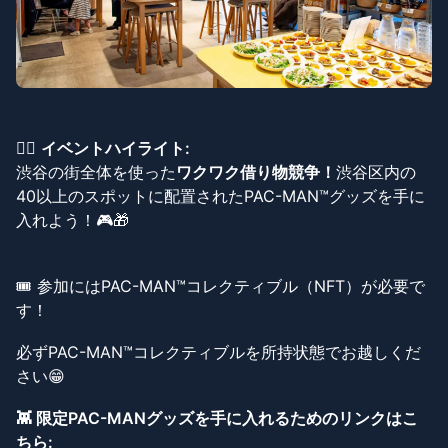
🏃‍♂️
イベントハイライト:
渋谷の街全体を使った
ワクワク借り物競争！
渋谷区内の
40以上のスポットに配置されたPAC-MAN™グッズを手に
入れよう！🎮🎁
🎟️ 参加にはPAC-MAN™コレクティブル（NFT）が必要で
す！
必ずPAC-MAN™コレクティブルを所持状態でお越しくだ
さい😁
👾 限定PAC-MANグッズを手に入れるためのリンクはこ
ちら: