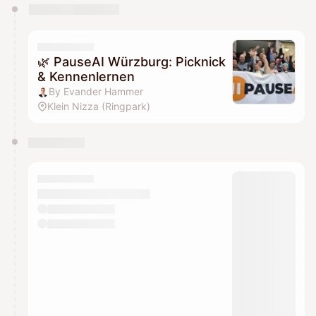
You have 0 events pending approval by the
calendar admin.
They will show up on the schedule once approved
🌿 PauseAI Würzburg: Picknick
& Kennenlernen
By Evander Hammer
Klein Nizza (Ringpark)