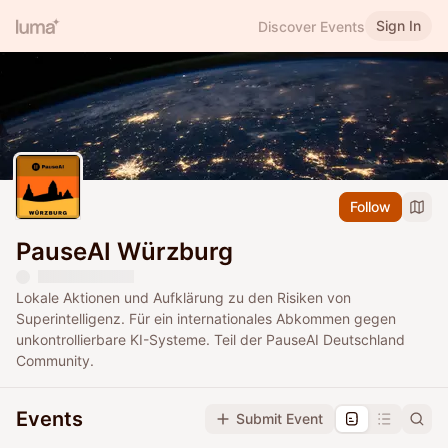
Sign In
Discover Events
Follow
PauseAI Würzburg
Lokale Aktionen und Aufklärung zu den Risiken von
Superintelligenz. Für ein internationales Abkommen gegen
unkontrollierbare KI-Systeme. Teil der PauseAI Deutschland
Community.
Events
Submit Event