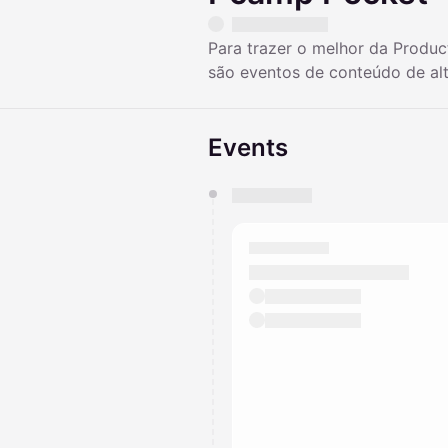
Para trazer o melhor da Produ
são eventos de conteúdo de alto
Events
You have 0 events pending a
They will show up on the schedu