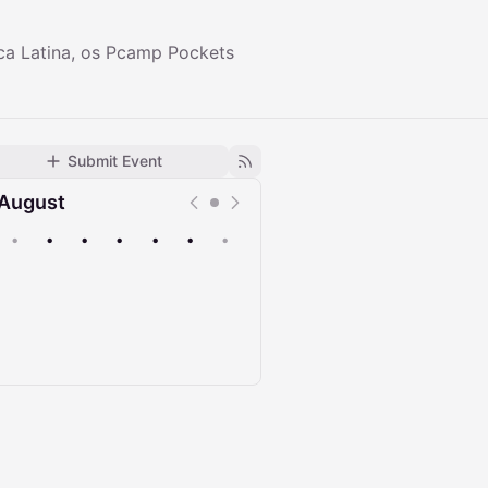
ca Latina, os Pcamp Pockets
Submit Event
August
•
•
•
•
•
•
•
Upcoming
Past