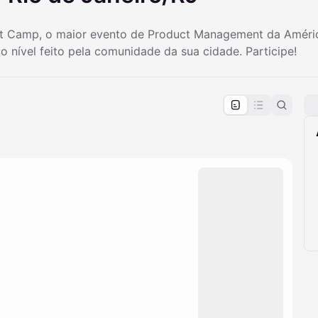
ct Camp, o maior evento de Product Management da Améri
 nível feito pela comunidade da sua cidade. Participe!
pproval by the calendar admin.
le once approved