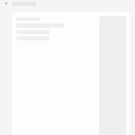
You have 0 events pending approval by the
calendar admin.
They will show up on the schedule once approved