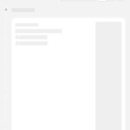
You have 0 events pending approval by the
calendar admin.
They will show up on the schedule once approved