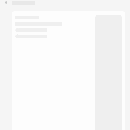
You have 0 events pending approval by the
calendar admin.
They will show up on the schedule once approved