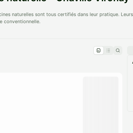
nes naturelles sont tous certifiés dans leur pratique. Leur
 conventionnelle.
pproval by the calendar admin.
le once approved