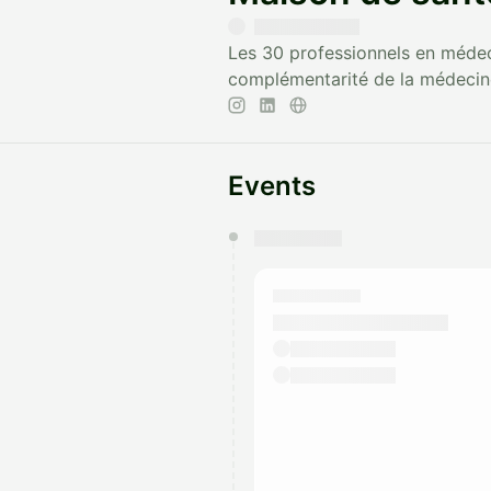
Les 30 professionnels en médeci
complémentarité de la médecine
Events
You have 0 events pending a
They will show up on the schedu