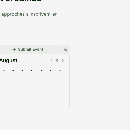
s approches s'inscrivent en
Submit Event
August
•
•
•
•
•
•
•
Upcoming
Past