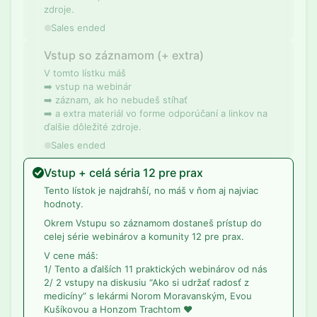
zdroje.
Sales ended
Vstup so záznamom (+ extra)
V tomto lístku máš
➡️ vstup na webinár
➡️ záznam, ak ho nebudeš stíhať
➡️ a extra materiál vo forme odporúčaní a linkov na
ďalšie dôležité zdroje.
Sales ended
Vstup + celá séria 12 pre prax
Tento lístok je najdrahší, no máš v ňom aj najviac
hodnoty.
Okrem Vstupu so záznamom dostaneš prístup do
celej série webinárov a komunity 12 pre prax.
V cene máš:
1/ Tento a ďalších 11 praktických webinárov od nás
2/ 2 vstupy na diskusiu “Ako si udržať radosť z
medicíny” s lekármi Norom Moravanským, Evou
Kušíkovou a Honzom Trachtom ❤️