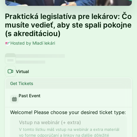
Praktická legislatíva pre lekárov: Čo
musíte vedieť, aby ste spali pokojne
(s akreditáciou)
Hosted by Mladí lekári
Virtual
Get Tickets
Past Event
Welcome! Please choose your desired ticket type:
Vstup na webinár (+ extra)
V tomto lístku máš vstup na webinár a extra materiál
vo forme odporúčaní a linkov na ďalšie dôležité