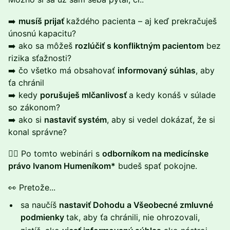
➡️
musíš prijať
každého pacienta – aj keď prekračuješ
únosnú kapacitu?
➡️ ako sa môžeš
rozlúčiť s konfliktným pacientom
bez
rizika sťažnosti?
➡️ čo všetko má obsahovať
informovaný súhlas
, aby
ťa chránil
➡️ kedy
porušuješ mlčanlivosť
a kedy konáš v súlade
so zákonom?
➡️ ako si
nastaviť systém
, aby si vedel dokázať, že si
konal správne?
👨‍⚖️ Po tomto webinári s
odborníkom na medicínske
právo Ivanom Humeníkom*
budeš spať pokojne.
👀 Pretože...
sa naučíš
nastaviť Dohodu a Všeobecné zmluvné
podmienky
tak, aby ťa chránili, nie ohrozovali,