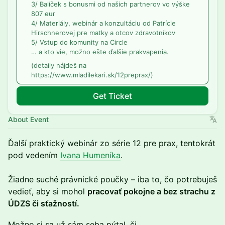
3/ Balíček s bonusmi od našich partnerov vo výške
807 eur
4/ Materiály, webinár a konzultáciu od Patrície
Hirschnerovej pre matky a otcov zdravotníkov
5/ Vstup do komunity na Circle
… a kto vie, možno ešte ďalšie prakvapenia.
(detaily nájdeš na
https://www.mladilekari.sk/12preprax/)
Get Ticket
About Event
Ďalší praktický webinár zo série 12 pre prax, tentokrát
pod vedením
Ivana Humeníka
.
Žiadne suché právnické poučky – iba to, čo potrebuješ
vedieť, aby si mohol
pracovať pokojne a bez strachu z
ÚDZS či sťažností.
Možno si sa už sám seba pýtal, či..