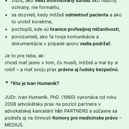
zistíš, ako
viesť informovaný súhlas
ako nástroj
ochrany, nie formalitu,
sa dozvieš, kedy môžeš
odmietnuť pacienta
a ako
to urobiť korektne,
pochopíš, kde sú
hranice profesijnej mlčanlivosti,
porozumieš, ako ťa tvoja komunikácia a
dokumentácia v prípade sporu
vedia podržať.
Je to pre teba, ak:
chceš mať jasno v tom, čo musíš, môžeš a mal by si
robiť – a mať svoju prax
právne aj ľudsky bezpečnú.
🤵
*Kto je Ivan Humeník?
JUDr. Ivan Humeník, PhD. (1980) vykonáva od roku
2008 advokátsku prax na pozícii partnera v
advokátskej kancelárii h&h PARTNERS a súčasne sa
podieľa aj na činnosti
Komory pre medicínske právo
–
MEDIUS.