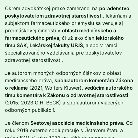
Okrem advokátskej praxe zameranej na
poradenstvo
poskytovateľom zdravotnej starostlivosti,
lekárňam a
subjektom farmaceutického priemyslu sa venuje aj
prednáškovej činnosti v
oblasti medicínskeho a
farmaceutického práva
, či už ako člen
lektorského
tímu SAK
,
Lekárskej fakulty UPJŠ
, alebo v rámci
špecializovaného vzdelávania pre poskytovateľov
zdravotnej starostlivosti.
Je autorom mnohých odborných článkov z oblasti
medicínskeho práva,
spoluautorom komentára Zákona
o reklame
(2021, Wolters Kluwer),
vedúcim autorského
tímu komentára k Zákonu o zdravotnej starostlivosti
(2015, 2023 C.H. BECK) a spoluautorom viacerých
odborných publikácií.
Je členom
Svetovej asociácie medicínskeho práva.
Od
roku 2019 externe spolupracuje s Ústavom štátu a
práva SAV. V roku 2022 na základe menovania