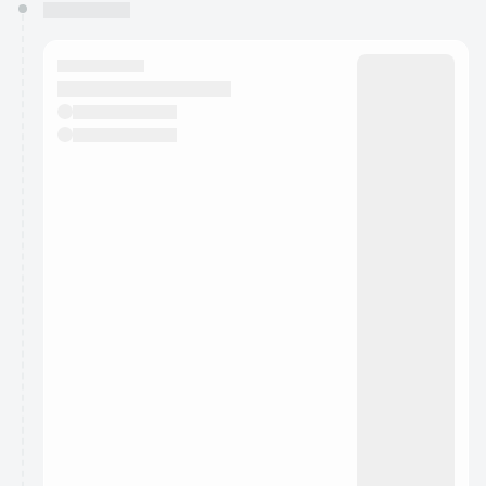
You have 0 events pending approval by the
calendar admin.
They will show up on the schedule once approved