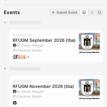
Events
Submit Event
You have 0 events pending approval by the
calendar admin.
They will show up on the schedule once approved
RFUGM September 2026 (tba)
By Simon Meggle
Checkmk GmbH
+2
RFUGM November 2026 (tba)
By Simon Meggle
Checkmk GmbH