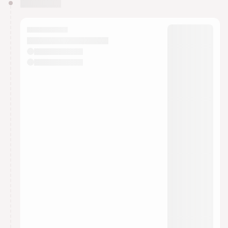
You have 0 events pending approval by the
calendar admin.
They will show up on the schedule once approved