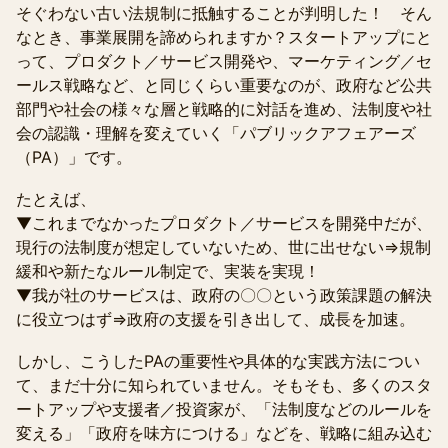
そぐわない古い法規制に抵触することが判明した！ そん
なとき、事業展開を諦められますか？ ​​ スタートアップにと
って、プロダクト／サービス開発や、マーケティング／セ
ールス戦略など、と同じくらい重要なのが、政府など公共
部門や社会の様々な層と戦略的に対話を進め、法制度や社
会の認識・理解を変えていく「パブリックアフェアーズ
（PA）」です。
たとえば、
▼これまでなかったプロダクト／サービスを開発中だが、
現行の法制度が想定していないため、世に出せない⇒規制
緩和や新たなルール制定で、実装を実現！
▼我が社のサービスは、政府の〇〇という政策課題の解決
に役立つはず⇒政府の支援を引き出して、成長を加速。
しかし、こうしたPAの重要性や具体的な実践方法につい
て、まだ十分に知られていません。そもそも、多くのスタ
ートアップや支援者／投資家が、「法制度などのルールを
変える」「政府を味方につける」などを、戦略に組み込む