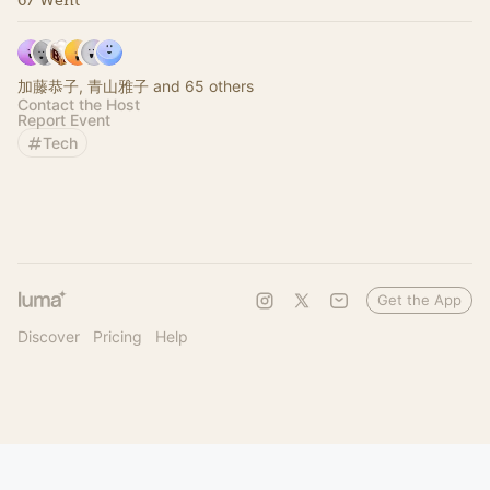
67 Went
加藤恭子, 青山雅子 and 65 others
Contact the Host
Report Event
Tech
Get the App
Discover
Pricing
Help