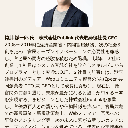
栫井 誠一郎 氏 株式会社Publink 代表取締役社長 CEO
2005〜2011年に経済産業省・内閣官房勤務。次の社会を
創るため、官民オープンイノベーションの必要性を痛感
し、官と民の両方の経験を積むため退職。 以降、２社の
創業（１社目はシステム受託会社を設立しスキルゼロから
プログラマーとして究極のOJT。２社目（前職）は、獣医
師専用のメディア・Webコミュニティ運営の(株)Zpeer 共
同創業者 CTO 兼 CFOとして成長に貢献）。現在は「政
官民の共創を通じ、未来が豊かになると誰もが思える日本
を実現する」をビジョンとした株式会社Publinkを創業
し、官僚数百人との繋がりや信頼関係を強みに、官民共創
での新規事業・新規政策創出、Webメディア、官民への
研修やメンタリング等、次の未来に繋がる新しいカタチの
オープンイノベーションを進めている。代表的な支援事例