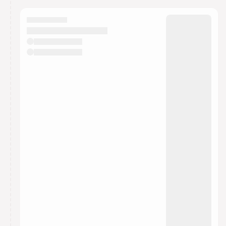
calendar admin.
They will show up on the schedule once approved