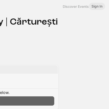
Sign In
Discover Events
y | Cărturești
below.
n