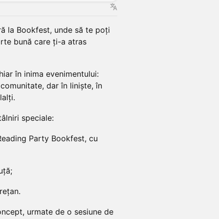
ră la Bookfest, unde să te poți
arte bună care ți-a atras
iar în inima evenimentului:
omunitate, dar în liniște, în
alți.
âlniri speciale:
t Reading Party Bookfest, cu
uță;
rețan.
oncept, urmate de o sesiune de