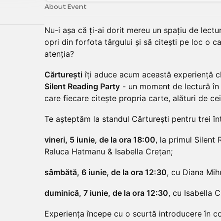
About Event
Nu-i așa că ți-ai dorit mereu un spațiu de lectu
opri din forfota târgului și să citești pe loc o c
atenția?
Cărturești
îți aduce acum această experiență ch
Silent Reading Party
- un moment de lectură în c
care fiecare citește propria carte, alături de ceil
Te așteptăm la standul Cărturești pentru trei înt
vineri, 5 iunie, de la ora 18:00
, la primul Silen
Raluca Hatmanu & Isabella Crețan;
sâmbătă, 6 iunie, de la ora 12:30
, cu Diana Mih
duminică, 7 iunie, de la ora 12:30
, cu Isabella C
Experiența începe cu o scurtă introducere în c