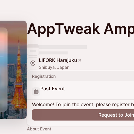
AppTweak Ampl
LIFORK Harajuku
Shibuya, Japan
Registration
Past Event
Welcome! To join the event, please register 
Request to Joi
About Event