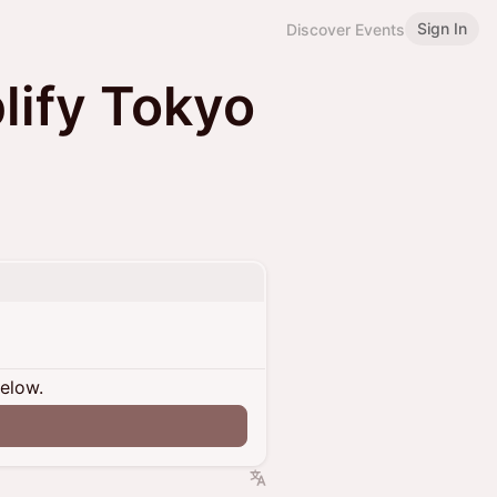
Sign In
Discover Events
ify Tokyo
below.
n