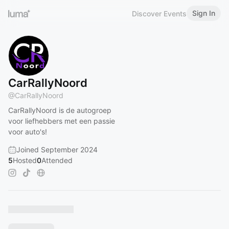
Sign In
Discover Events
CarRallyNoord
@
CarRallyNoord
CarRallyNoord is de autogroep
voor liefhebbers met een passie
voor auto's!
Joined September 2024
5
Hosted
0
Attended