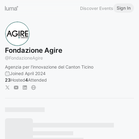
Sign In
Discover Events
Fondazione Agire
@
FondazioneAgire
Agenzia per l'innovazione del Canton Ticino
Joined April 2024
23
Hosted
4
Attended