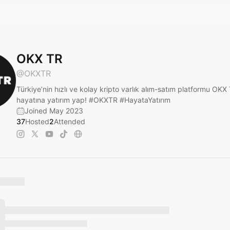
OKX TR
@
OKXTR
Türkiye’nin hızlı ve kolay kripto varlık alım-satım platformu OKX 
hayatına yatırım yap!
#OKXTR
#HayataYatırım
Joined May 2023
37
Hosted
2
Attended